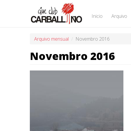
Ir
o
contido
Inicio
Arquivo
principal
Arquivo mensual
Novembro 2016
Novembro 2016