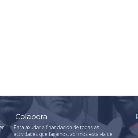
Colabora
er
Para axudar a financiación de todas as
F
actividades que fagamos, abrimos esta vía de