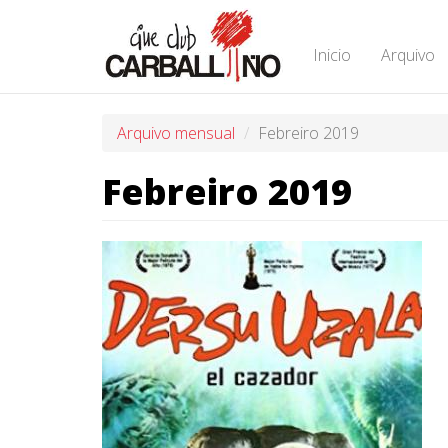
Ir
o
contido
Inicio
Arquivo
principal
Arquivo mensual
Febreiro 2019
Febreiro 2019