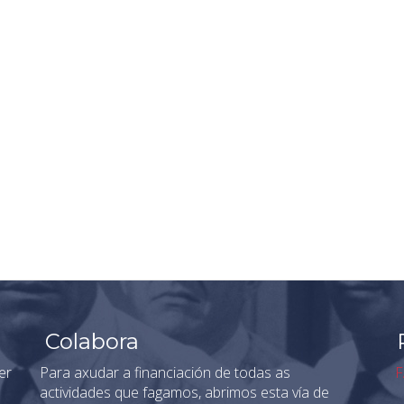
Colabora
er
Para axudar a financiación de todas as
F
actividades que fagamos, abrimos esta vía de