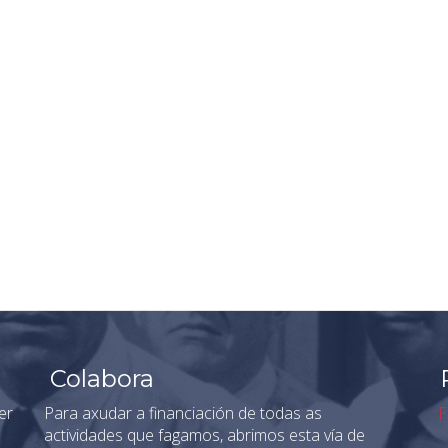
Colabora
er
Para axudar a financiación de todas as
F
actividades que fagamos, abrimos esta vía de