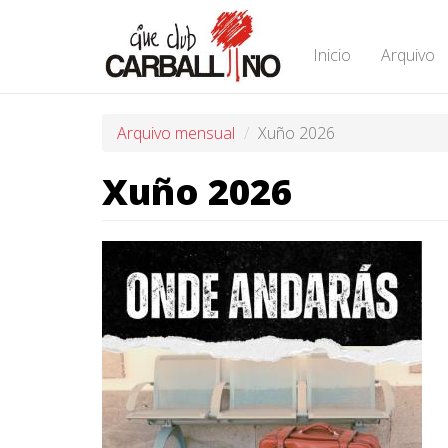
Ir
o
contido
Inicio
Arquivo
principal
Arquivo mensual
Xuño 2026
Xuño 2026