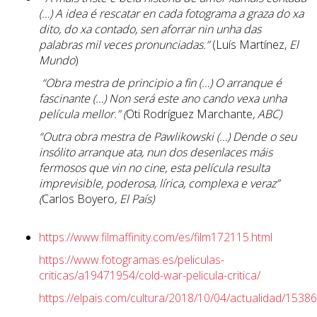
(…) A idea é rescatar en cada fotograma a graza do xa
dito, do xa contado, sen aforrar nin unha das
palabras mil veces pronunciadas.”
(Luís Martínez,
El
Mundo
)
“Obra mestra de principio a fin (…) O arranque é
fascinante (…) Non será este ano cando vexa unha
película mellor.” (
Oti Rodríguez Marchante
, ABC)
“Outra obra mestra de Pawlikowski (…) Dende o seu
insólito arranque ata, nun dos desenlaces máis
fermosos que vin no cine, esta película resulta
imprevisible, poderosa, lírica, complexa e veraz”
(
Carlos Boyero
, El País)
https://www.filmaffinity.com/es/film172115.html
https://www.fotogramas.es/peliculas-
criticas/a19471954/cold-war-pelicula-critica/
https://elpais.com/cultura/2018/10/04/actualidad/153