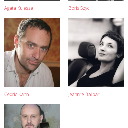
Agata Kulesza
Boris Szyc
Cédric Kahn
Jeannre Balibar