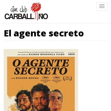
Ir
Togg
o
navig
contido
principal
El agente secreto