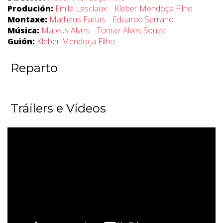
Produción:
Emile Lesclaux
Kleber Mendoça Filho
Montaxe:
Matheus Farias
Eduardo Serrano
Música:
Mateus Alves
Tomaz Alves Souza
Guión:
Kleber Mendoça Filho
Reparto
Tráilers e Vídeos