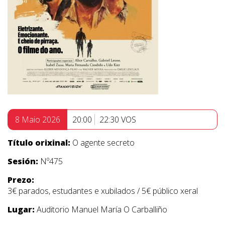
8 Maio 2026
20:00
22:30 VOS
Título orixinal:
O agente secreto
Sesión:
Nº475
Prezo:
3€ parados, estudantes e xubilados / 5€ público xeral
Lugar:
Auditorio Manuel María O Carballiño