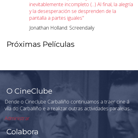
inevitablemente incompleto (...) Al final, la alegría
y la desesperación se desprenden de la
pantalla a partes iguales"
Jonathan Holland: Screendaily
Próximas Películas
O CineClube
Dende o Cineclube Carballiño continuamos a traer cine á
vila do Carballiño e a realizar outras actividades paralelas.
Administrar
Colabora