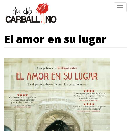
Ir
Togg
o
navig
contido
principal
El amor en su lugar