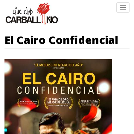
Ir
Togg
o
navig
contido
principal
El Cairo Confidencial