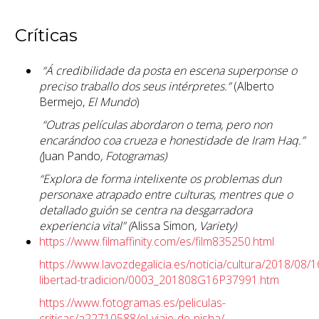
Críticas
“Á credibilidade da posta en escena superponse o
preciso traballo dos seus intérpretes.”
(Alberto
Bermejo,
El Mundo
)
“Outras películas abordaron o tema, pero non
encarándoo coa crueza e honestidade de Iram Haq.”
(
Juan Pando
, Fotogramas)
“Explora de forma intelixente os problemas dun
personaxe atrapado entre culturas, mentres que o
detallado guión se centra na desgarradora
experiencia vital” (
Alissa Simon
, Variety)
https://www.filmaffinity.com/es/film835250.html
https://www.lavozdegalicia.es/noticia/cultura/2018/08/
libertad-tradicion/0003_201808G16P37991.htm
https://www.fotogramas.es/peliculas-
criticas/a22710588/el-viaje-de-nisha/