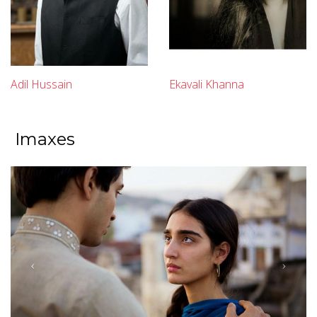
Adil Hussain
Ekavali Khanna
Imaxes
Previous
Next