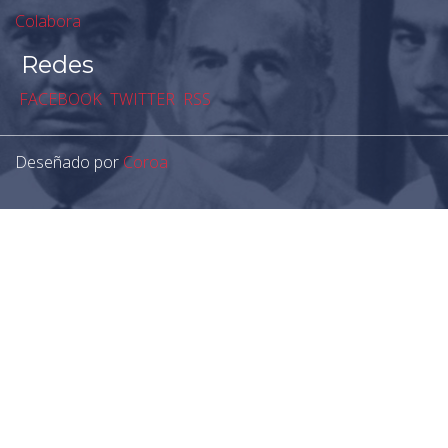
Colabora
Redes
FACEBOOK
TWITTER
RSS
Deseñado por
Coroa