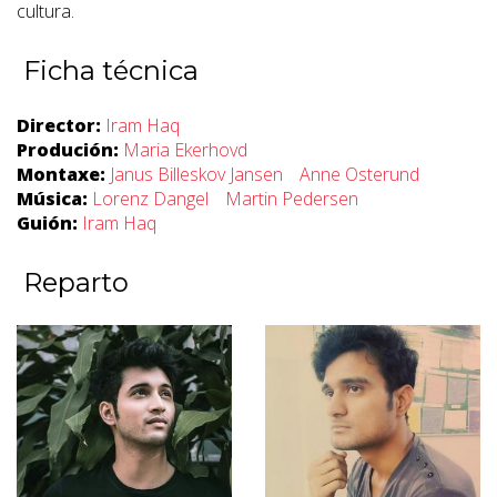
cultura.
Ficha técnica
Director:
Iram Haq
Produción:
Maria Ekerhovd
Montaxe:
Janus Billeskov Jansen
Anne Osterund
Música:
Lorenz Dangel
Martin Pedersen
Guión:
Iram Haq
Reparto