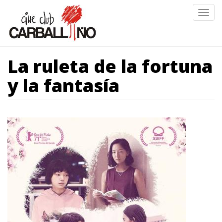
Ir
Togg
o
navig
contido
principal
La ruleta de la fortuna
y la fantasía