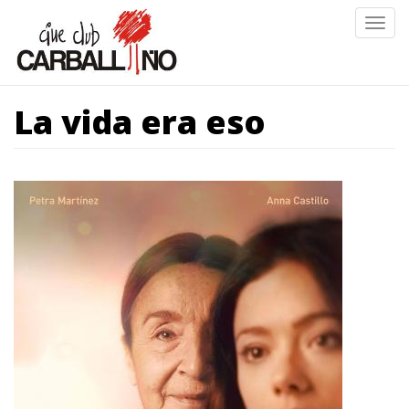
Ir
Togg
o
navig
contido
principal
La vida era eso