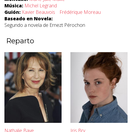
Música:
Michel Legrand
Guión:
Xavier Beauvois
Frédérique Moreau
Baseado en Novela:
Segundo a novela de Ernezt Pérochon
Reparto
Nathalie Baye
Iris Bry