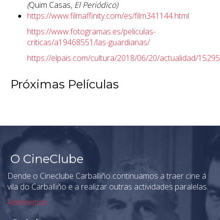
(
Quim Casas
, El Periódico)
https://www.filmaffinity.com/es/film341144.html
https://www.fotogramas.es/peliculas-
criticas/a19468551/las-guardianas/
https://elpais.com/cultura/2018/06/20/actualidad/152
Próximas Películas
O CineClube
Dende o Cineclube Carballiño continuamos a traer cine á
vila do Carballiño e a realizar outras actividades paralelas.
Administrar