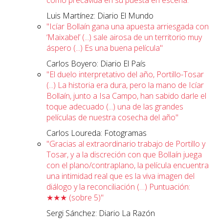
como precavida en su puesta en escena."
Luis Martínez: Diario El Mundo
"Icíar Bollaín gana una apuesta arriesgada con
‘Maixabel’ (...) sale airosa de un territorio muy
áspero (...) Es una buena película"
Carlos Boyero: Diario El País
"El duelo interpretativo del año, Portillo-Tosar
(...) La historia era dura, pero la mano de Icíar
Bollaín, junto a Isa Campo, han sabido darle el
toque adecuado (...) una de las grandes
películas de nuestra cosecha del año"
Carlos Loureda: Fotogramas
"Gracias al extraordinario trabajo de Portillo y
Tosar, y a la discreción con que Bollaín juega
con el plano/contraplano, la película encuentra
una intimidad real que es la viva imagen del
diálogo y la reconciliación (…) Puntuación:
★★★ (sobre 5)"
Sergi Sánchez: Diario La Razón