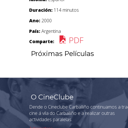
Duración:
114 minutos
Ano:
2000
País:
Argentina
PDF
Comparte:
Próximas Películas
O CineClube
Dende o Cineclube Carballiño continuamos a tra
cine á vila do Carballiño e a realizar outras
actividades paralelas.