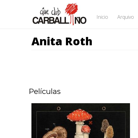
Ir
o
contido
Inicio
Arquivo
principal
Anita Roth
Películas