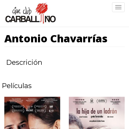
Ir
Togg
o
navig
contido
principal
Antonio Chavarrías
Descrición
Películas