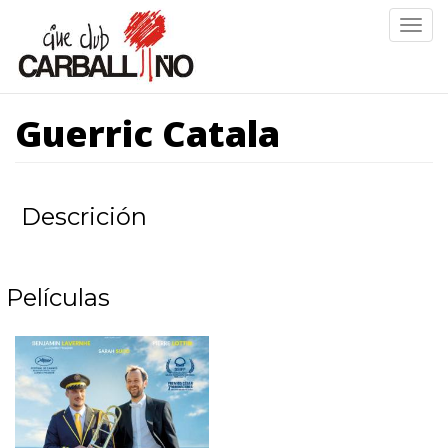
Ir
Togg
o
navig
contido
principal
Guerric Catala
Descrición
Películas