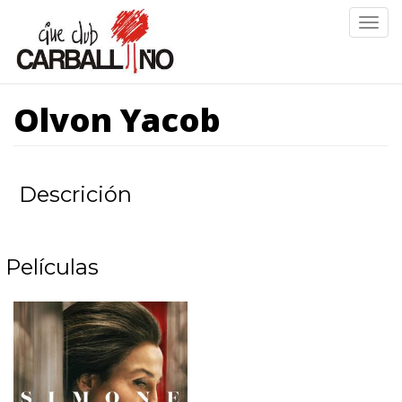
Ir
Togg
o
navig
contido
principal
Olvon Yacob
Descrición
Películas