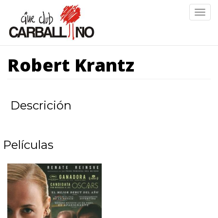
Ir
Togg
o
navig
contido
principal
Robert Krantz
Descrición
Películas