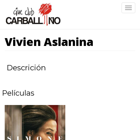
Ir
Togg
o
navig
contido
principal
Vivien Aslanina
Descrición
Películas