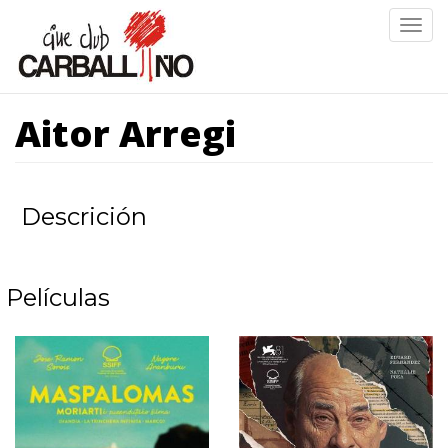
Ir
Togg
o
navig
contido
principal
Aitor Arregi
Descrición
Películas