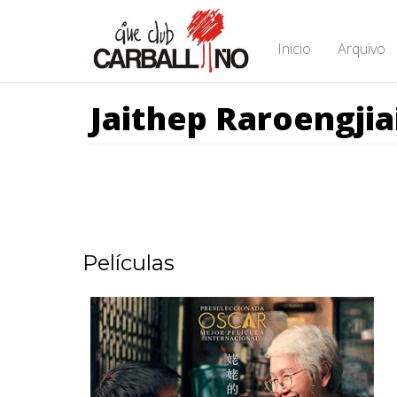
Ir
o
contido
Inicio
Arquivo
principal
Jaithep Raroengjia
Películas