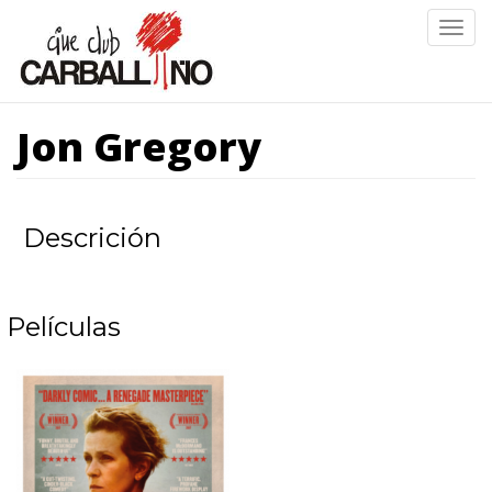
Ir
Togg
o
navig
contido
principal
Jon Gregory
Descrición
Películas