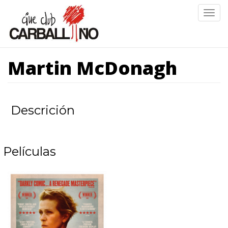
Ir
Togg
o
navig
contido
principal
Martin McDonagh
Descrición
Películas