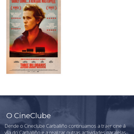
O CineClube
Dende o Cineclube Carballiño continuamos a traer cine á
vila do Carballiño e a realizar outras actividades paralelas.