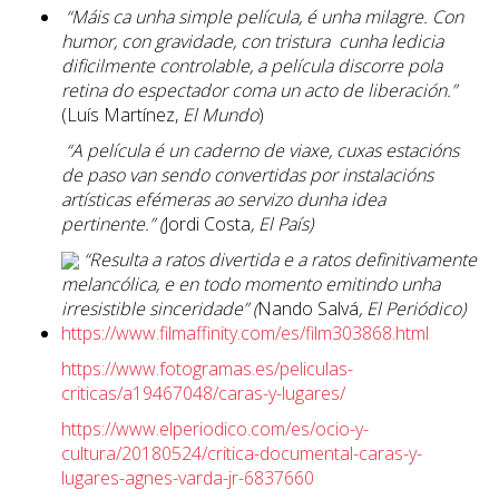
“Máis ca unha simple película, é unha milagre. Con
humor, con gravidade, con tristura cunha ledicia
dificilmente controlable, a película discorre pola
retina do espectador coma un acto de liberación.”
(Luís Martínez,
El Mundo
)
“A película é un caderno de viaxe, cuxas estacións
de paso van sendo convertidas por instalacións
artísticas efémeras ao servizo dunha idea
pertinente.” (
Jordi Costa
, El País)
“Resulta a ratos divertida e a ratos definitivamente
melancólica, e en todo momento emitindo unha
irresistible sinceridade” (
Nando Salvá
, El Periódico)
https://www.filmaffinity.com/es/film303868.html
https://www.fotogramas.es/peliculas-
criticas/a19467048/caras-y-lugares/
https://www.elperiodico.com/es/ocio-y-
cultura/20180524/critica-documental-caras-y-
lugares-agnes-varda-jr-6837660