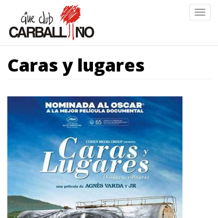
Ir
Togg
o
navig
contido
principal
Caras y lugares