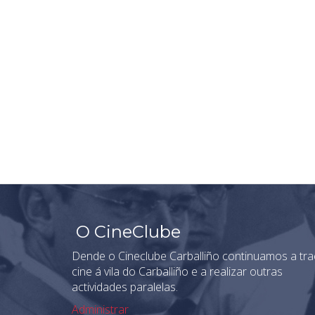
O CineClube
Dende o Cineclube Carballiño continuamos a tra
cine á vila do Carballiño e a realizar outras
actividades paralelas.
Administrar