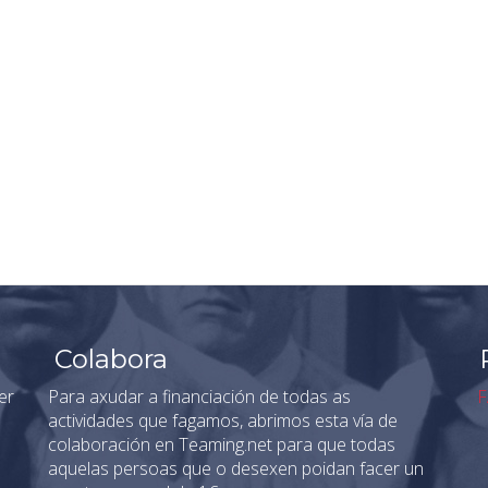
Colabora
er
Para axudar a financiación de todas as
F
actividades que fagamos, abrimos esta vía de
colaboración en Teaming.net para que todas
aquelas persoas que o desexen poidan facer un