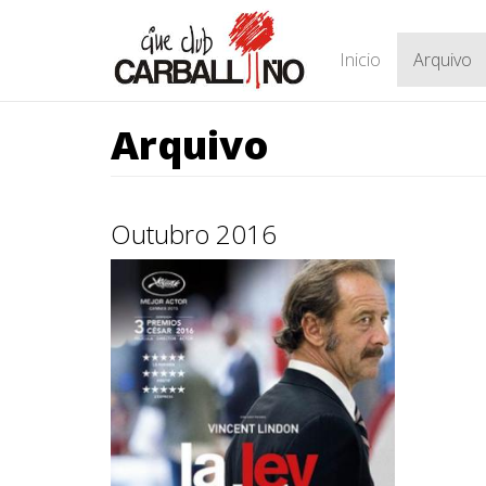
Ir
o
contido
Inicio
Arquivo
principal
Arquivo
Outubro 2016