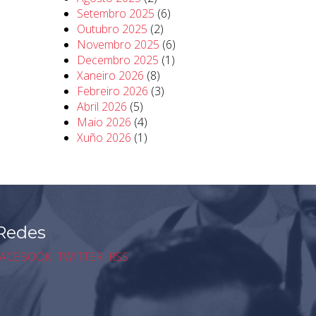
Setembro 2025
(6)
Outubro 2025
(2)
Novembro 2025
(6)
Decembro 2025
(1)
Xaneiro 2026
(8)
Febreiro 2026
(3)
Abril 2026
(5)
Maio 2026
(4)
Xuño 2026
(1)
Redes
ACEBOOK
TWITTER
RSS