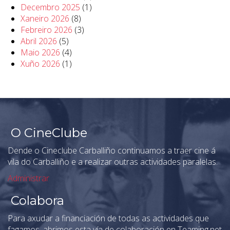
Decembro 2025
(1)
Xaneiro 2026
(8)
Febreiro 2026
(3)
Abril 2026
(5)
Maio 2026
(4)
Xuño 2026
(1)
O CineClube
Dende o Cineclube Carballiño continuamos a traer cine á
vila do Carballiño e a realizar outras actividades paralelas.
Administrar
Colabora
Para axudar a financiación de todas as actividades que
fagamos, abrimos esta vía de colaboración en Teaming.net