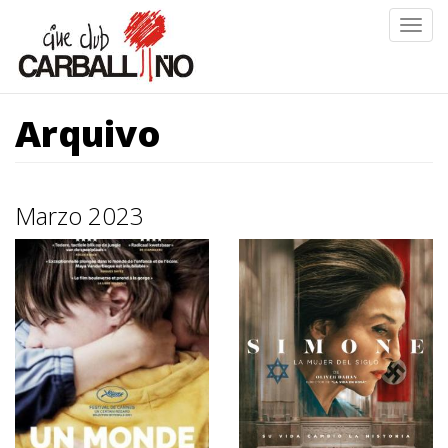
Ir
Togg
o
navig
contido
principal
Arquivo
Marzo 2023