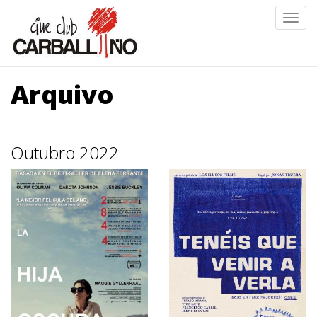
Ir
Togg
o
navig
contido
principal
Arquivo
Outubro 2022