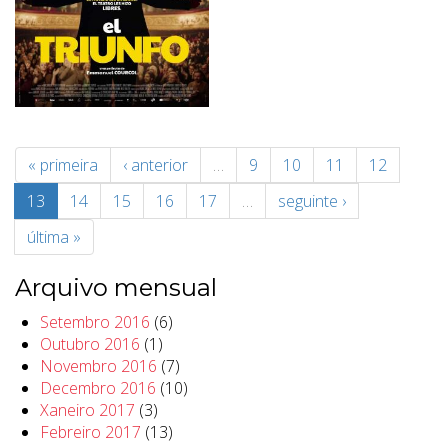
« primeira
‹ anterior
…
9
10
11
12
13
14
15
16
17
…
seguinte ›
última »
Arquivo mensual
Setembro 2016
(6)
Outubro 2016
(1)
Novembro 2016
(7)
Decembro 2016
(10)
Xaneiro 2017
(3)
Febreiro 2017
(13)