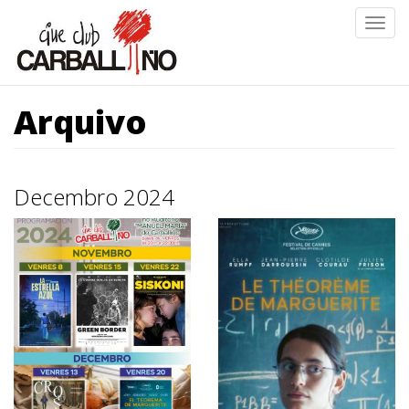
Ir
Togg
o
navig
contido
principal
Arquivo
Decembro 2024