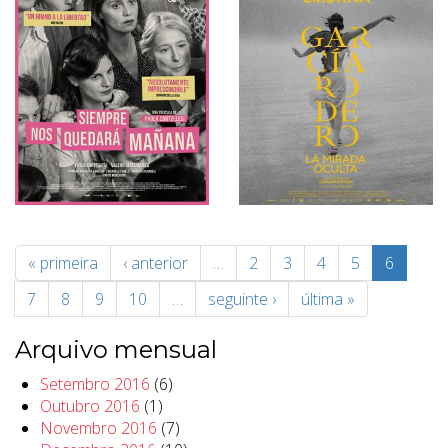
« primeira
‹ anterior
…
2
3
4
5
6
7
8
9
10
…
seguinte ›
última »
Arquivo mensual
Setembro 2016
(6)
Outubro 2016
(1)
Novembro 2016
(7)